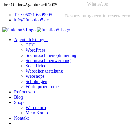
WhatsApp
Skip
Ihre Online-Agentur seit 2005
to
Tel.: 05031 6899995
content
Besprechungstermin reserviere
info@funktion5.de
Agenturleistungen
GEO
WordPress
Suchmaschinenoptimierung
Suchmaschinenwerbung
Social Media
Webseitengestaltung
Webshops
Schulungen
Förderprogramme
Referenzen
Blog
Shop
Warenkorb
Mein Konto
Kontakt