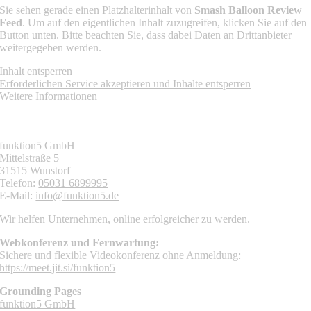
Sie sehen gerade einen Platzhalterinhalt von
Smash Balloon Review
Feed
. Um auf den eigentlichen Inhalt zuzugreifen, klicken Sie auf den
Button unten. Bitte beachten Sie, dass dabei Daten an Drittanbieter
weitergegeben werden.
Inhalt entsperren
Erforderlichen Service akzeptieren und Inhalte entsperren
Weitere Informationen
KONTAKT
funktion5 GmbH
Mittelstraße 5
31515 Wunstorf
Telefon:
05031 6899995
E-Mail:
info@funktion5.de
Wir helfen Unternehmen, online erfolgreicher zu werden.
Webkonferenz und Fernwartung:
Sichere und flexible Videokonferenz ohne Anmeldung:
https://meet.jit.si/funktion5
Grounding Pages
funktion5 GmbH