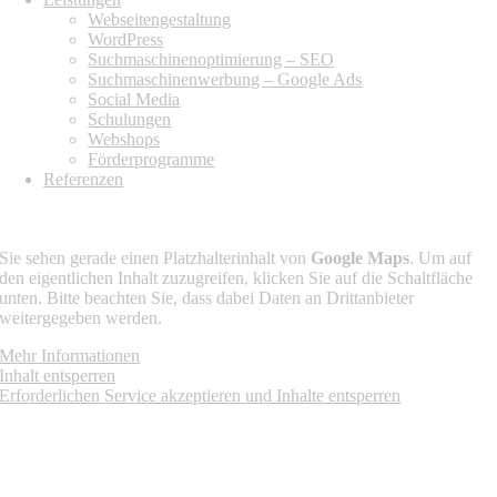
Webseitengestaltung
WordPress
Suchmaschinenoptimierung – SEO
Suchmaschinenwerbung – Google Ads
Social Media
Schulungen
Webshops
Förderprogramme
Referenzen
ANFAHRT
Sie sehen gerade einen Platzhalterinhalt von
Google Maps
. Um auf
den eigentlichen Inhalt zuzugreifen, klicken Sie auf die Schaltfläche
unten. Bitte beachten Sie, dass dabei Daten an Drittanbieter
weitergegeben werden.
Mehr Informationen
Inhalt entsperren
Erforderlichen Service akzeptieren und Inhalte entsperren
FOLGE UNS AUF
KUNDENSTIMMEN