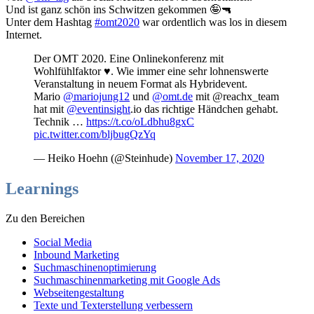
Und ist ganz schön ins Schwitzen gekommen 🤪🔫
Unter dem Hashtag
#omt2020
war ordentlich was los in diesem
Internet.
Der OMT 2020. Eine Onlinekonferenz mit
Wohlfühlfaktor ♥️. Wie immer eine sehr lohnenswerte
Veranstaltung in neuem Format als Hybridevent.
Mario
@mariojung12
und
@omt.de
mit @reachx_team
hat mit
@eventinsight
.io das richtige Händchen gehabt.
Technik …
https://t.co/oLdbhu8gxC
pic.twitter.com/bljbugQzYq
— Heiko Hoehn (@Steinhude)
November 17, 2020
Learnings
Zu den Bereichen
Social Media
Inbound Marketing
Suchmaschinenoptimierung
Suchmaschinenmarketing mit Google Ads
Webseitengestaltung
Texte und Texterstellung verbessern