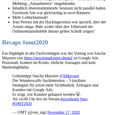
Meldung „Aktualisieren“ eingeblendet.
Inhaltlich übereinstimmende Sessions nicht parallel halten.
Facebook Ads war gleichzeitig in zwei Räumen.
Mehr Lobbyklamauk!
Jean Pereira mit der Hackingsession war speziell, aber der
Ansatz mega. Bitte weiter über den Tellerrand der
Onlinereklamebubble hinaus geilen Scheiß zeigen!
Recaps #omt2020
Ein Highlight in den Fachvorträgen war der Vortrag von Sascha
Maynert von
https://praxismarketing.digital/
zu Google Ads.
Praxisnah, konkret im Konto, ehrliche Aussagen und kein
Marketingblabla.
Geheimtipp Sascha Maynert
@SMaynert
Die Wunderwaffe Suchintention – 5 (un)faire
Strategien für sofort mehr Sichtbarkeit, Anfragen und
Kunden mit Google Ads.
Er zeigt, wie Kunden gekapert werden 🤫.
Ab 14.00 Uhr live im Stream.
#googleads
#seo
#OMT2020
— OMT (@om_tag)
November 17, 2020