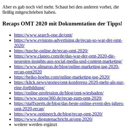
Aber es gab noch viel mehr. Schaut bei den anderen vorbei, die
fleißig mitgeschrieben haben.
Recaps OMT 2020 mit Dokumentation der Tipps!
https://www.search-one.de/omt/
https://www.evisions-advertising.de/recap-so-war-der-omt-
2020/
https://tusche-online.de/recap-omt-2020/
https://www.claneo.com/de/das-war-der-omt-2020-die-
neuesten-insights-aus-social-media-und-content-marketing/
https://www.almaron.de/blog/online-marketing-tag-2020-
recap-omt2020
https://heiko-hoehn.com/online-marketing-tag-2020/
https://klick.news/stories/omt-konferenz-2020-mehr-als-nur-
eine-fortbildung/
https://online-profession.de/blog/omt-wiesbaden/
https://www.xpose360.de/recap-zum-omt-2020/
https://staffxperts.de/blog/das-beste-online-event-des-jahres-
omt-2020-recap/
https://www.optimerch.de/blog/recap-omt-2020/
https://www.diegutenachricht.at/omt-2020/
weitere werden ergänzt