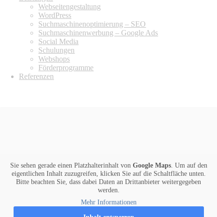
Webseitengestaltung
WordPress
Suchmaschinenoptimierung – SEO
Suchmaschinenwerbung – Google Ads
Social Media
Schulungen
Webshops
Förderprogramme
Referenzen
ANFAHRT
Sie sehen gerade einen Platzhalterinhalt von
Google Maps
. Um auf den
eigentlichen Inhalt zuzugreifen, klicken Sie auf die Schaltfläche unten.
Bitte beachten Sie, dass dabei Daten an Drittanbieter weitergegeben
werden.
Mehr Informationen