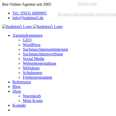
WhatsApp
Skip
Ihre Online-Agentur seit 2005
to
Tel.: 05031 6899995
content
Besprechungstermin reserviere
info@funktion5.de
Agenturleistungen
GEO
WordPress
Suchmaschinenoptimierung
Suchmaschinenwerbung
Social Media
Webseitengestaltung
Webshops
Schulungen
Förderprogramme
Referenzen
Blog
Shop
Warenkorb
Mein Konto
Kontakt