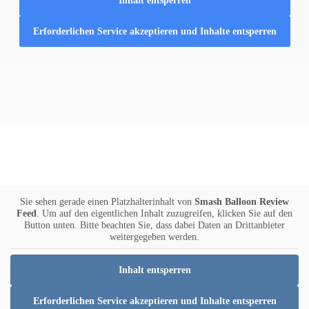
Inhalt entsperren
Erforderlichen Service akzeptieren und Inhalte entsperren
FOLGE UNS AUF
KUNDENSTIMMEN
Sie sehen gerade einen Platzhalterinhalt von
Smash Balloon Review
Feed
. Um auf den eigentlichen Inhalt zuzugreifen, klicken Sie auf den
Button unten. Bitte beachten Sie, dass dabei Daten an Drittanbieter
weitergegeben werden.
Inhalt entsperren
Erforderlichen Service akzeptieren und Inhalte entsperren