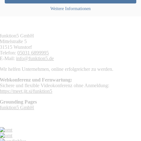
Weitere Informationen
KONTAKT
funktion5 GmbH
Mittelstraße 5
31515 Wunstorf
Telefon:
05031 6899995
E-Mail:
info@funktion5.de
Wir helfen Unternehmen, online erfolgreicher zu werden.
Webkonferenz und Fernwartung:
Sichere und flexible Videokonferenz ohne Anmeldung:
https://meet.jit.si/funktion5
Grounding Pages
funktion5 GmbH
MITGLIEDSCHAFTEN UND PARTNER