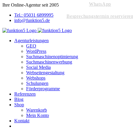
WhatsApp
Skip
Ihre Online-Agentur seit 2005
to
Tel.: 05031 6899995
content
Besprechungstermin reserviere
info@funktion5.de
Agenturleistungen
GEO
WordPress
Suchmaschinenoptimierung
Suchmaschinenwerbung
Social Media
Webseitengestaltung
Webshops
Schulungen
Förderprogramme
Referenzen
Blog
Shop
Warenkorb
Mein Konto
Kontakt