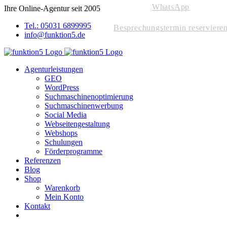
WhatsApp
Skip
Ihre Online-Agentur seit 2005
to
Tel.: 05031 6899995
content
Besprechungstermin reserviere
info@funktion5.de
Agenturleistungen
GEO
WordPress
Suchmaschinenoptimierung
Suchmaschinenwerbung
Social Media
Webseitengestaltung
Webshops
Schulungen
Förderprogramme
Referenzen
Blog
Shop
Warenkorb
Mein Konto
Kontakt