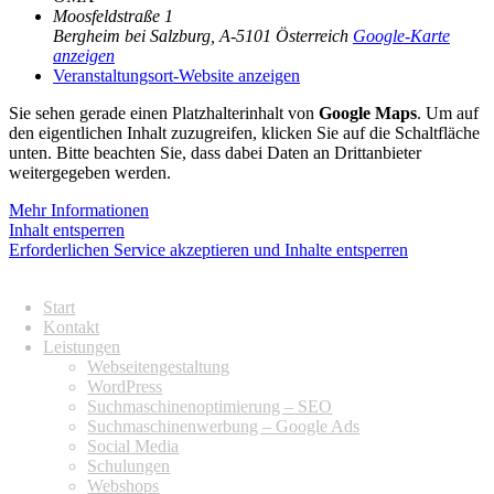
Moosfeldstraße 1
Bergheim bei Salzburg
,
A-5101
Österreich
Google-Karte
anzeigen
Veranstaltungsort-Website anzeigen
Sie sehen gerade einen Platzhalterinhalt von
Google Maps
. Um auf
den eigentlichen Inhalt zuzugreifen, klicken Sie auf die Schaltfläche
unten. Bitte beachten Sie, dass dabei Daten an Drittanbieter
weitergegeben werden.
Mehr Informationen
Inhalt entsperren
Erforderlichen Service akzeptieren und Inhalte entsperren
ÜBERBLICK
Start
Kontakt
Leistungen
Webseitengestaltung
WordPress
Suchmaschinenoptimierung – SEO
Suchmaschinenwerbung – Google Ads
Social Media
Schulungen
Webshops