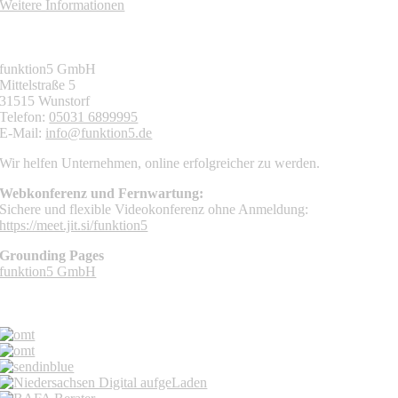
Weitere Informationen
KONTAKT
funktion5 GmbH
Mittelstraße 5
31515 Wunstorf
Telefon:
05031 6899995
E-Mail:
info@funktion5.de
Wir helfen Unternehmen, online erfolgreicher zu werden.
Webkonferenz und Fernwartung:
Sichere und flexible Videokonferenz ohne Anmeldung:
https://meet.jit.si/funktion5
Grounding Pages
funktion5 GmbH
MITGLIEDSCHAFTEN UND PARTNER